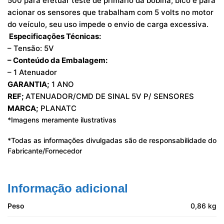
500 para efetuar teste de primário da bobina, bico e para
acionar os sensores que trabalham com 5 volts no motor
do veículo, seu uso impede o envio de carga excessiva.
Especificações Técnicas:
– Tensão: 5V
– Conteúdo da Embalagem:
– 1 Atenuador
GARANTIA;
1 ANO
REF;
ATENUADOR/CMD DE SINAL 5V P/ SENSORES
MARCA;
PLANATC
*Imagens meramente ilustrativas
*Todas as informações divulgadas são de responsabilidade do
Fabricante/Fornecedor
Informação adicional
Peso
0,86 kg