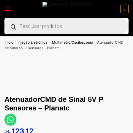
0
Início
Injeção Eletrônica
Multimetro/Osciloscópio
AtenuadorCMD
/
/
/
de Sinal 5V P Sensores – Planatc
AtenuadorCMD de Sinal 5V P
Sensores – Planatc
123,12
R$