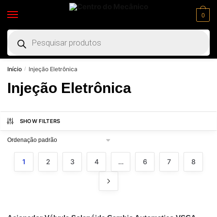
0
Início
Injeção Eletrônica
/
Injeção Eletrônica
SHOW FILTERS
1
2
3
4
…
6
7
8