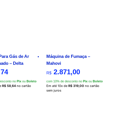
Para Gás de Ar
Máquina de Fumaça –
ado – Delta
Mahovi
,74
2.871,00
R$
desconto no
Pix
ou
Boleto
com 10% de desconto no
Pix
ou
Boleto
de
R$
58,64
no cartão
Em até 10x de
R$
319,00
no cartão
sem juros