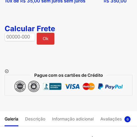
10x de
35,00
sem juros sem juros
350,00
R$
R$
Calcular Frete
Ok
Pague com os cartões de Crédito
Galeria
Descrição
Informação adicional
Avaliações
0