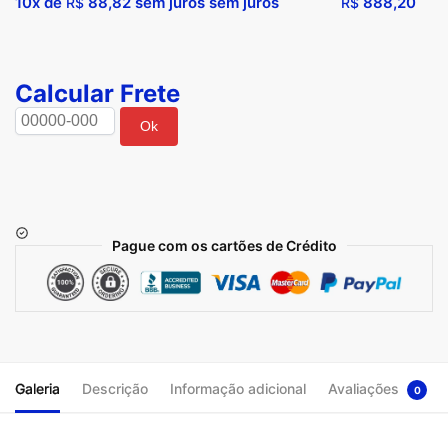
10x de
88,82
sem juros sem juros
888,20
R$
R$
Calcular Frete
Ok
Pague com os cartões de Crédito
Galeria
Descrição
Informação adicional
Avaliações
0