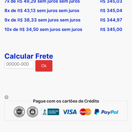
7x de
49,29
sem juros sem juros
345,03
R$
R$
8x de
43,13
sem juros sem juros
345,04
R$
R$
9x de
38,33
sem juros sem juros
344,97
R$
R$
10x de
34,50
sem juros sem juros
345,00
R$
R$
Calcular Frete
Ok
Pague com os cartões de Crédito