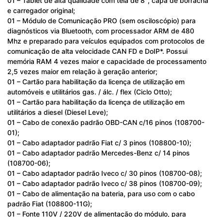
01 – Tablet de alta qualidade com tela de 8″, capa de borracha
e carregador original;
01 – Módulo de Comunicação PRO (sem osciloscópio) para
diagnósticos via Bluetooth, com processador ARM de 480
Mhz e preparado para veículos equipados com protocolos de
comunicação de alta velocidade CAN FD e DoIP*. Possui
memória RAM 4 vezes maior e capacidade de processamento
2,5 vezes maior em relação à geração anterior;
01 – Cartão para habilitação da licença de utilização em
automóveis e utilitários gas. / álc. / flex (Ciclo Otto);
01 – Cartão para habilitação da licença de utilização em
utilitários a diesel (Diesel Leve);
01 – Cabo de conexão padrão OBD-CAN c/16 pinos (108700-
01);
01 – Cabo adaptador padrão Fiat c/ 3 pinos (108800-10);
01 – Cabo adaptador padrão Mercedes-Benz c/ 14 pinos
(108700-06);
01 – Cabo adaptador padrão Iveco c/ 30 pinos (108700-08);
01 – Cabo adaptador padrão Iveco c/ 38 pinos (108700-09);
01 – Cabo de alimentação na bateria, para uso com o cabo
padrão Fiat (108800-11G);
01 – Fonte 110V / 220V de alimentação do módulo, para