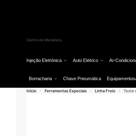
Centro do Mecânico
Injeção Eletrônica
Auto Elétrico
Ar-Condicion
Borracharia
Chave Pneumática
Equipamentos
Início
Ferramentas Especiais
Linha Freio
Teste 
/
/
/