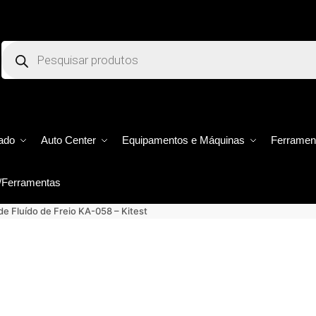
ado
Auto Center
Equipamentos e Máquinas
Ferramen
/Ferramentas
de Fluído de Freio KA-058 – Kitest