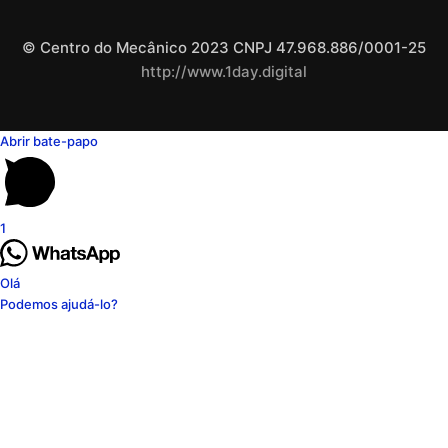
© Centro do Mecânico 2023 CNPJ 47.968.886/0001-25
http://www.1day.digital
Abrir bate-papo
1
Olá
Podemos ajudá-lo?