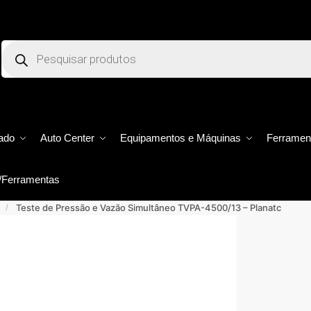
Products
search
ado
Auto Center
Equipamentos e Máquinas
Ferramen
/Ferramentas
Teste de Pressão e Vazão Simultâneo TVPA-4500/13 – Planatc
/