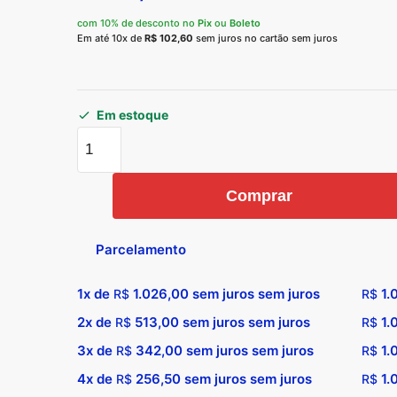
com 10% de desconto no
Pix
ou
Boleto
Em até 10x de
R$
102,60
sem juros no cartão sem juros
Em estoque
Teste
de
Pressão
Comprar
e
Vazão
Parcelamento
Simultâneo
TVPA-
1x de
1.026,00
sem juros sem juros
1.
R$
R$
4500/13
2x de
513,00
sem juros sem juros
1.
R$
R$
-
Planatc
3x de
342,00
sem juros sem juros
1.
R$
R$
quantidade
4x de
256,50
sem juros sem juros
1.
R$
R$