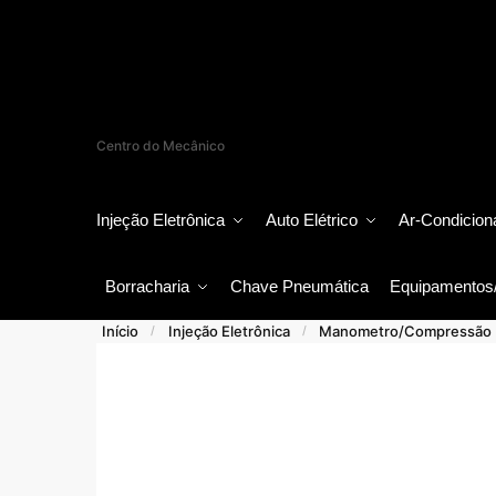
Skip
Skip
to
to
navigation
content
Centro do Mecânico
Injeção Eletrônica
Auto Elétrico
Ar-Condicion
Borracharia
Chave Pneumática
Equipamentos
Início
Injeção Eletrônica
Manometro/Compressão
/
/