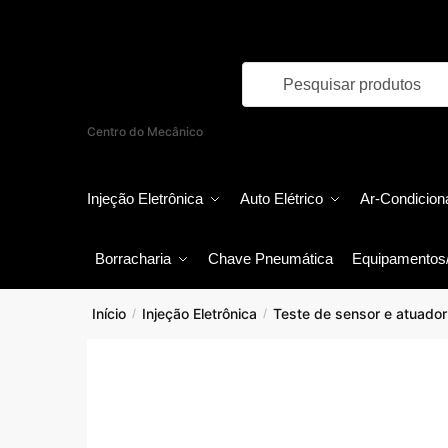
Skip
Skip
to
to
navigation
content
Products
search
Centro do Mecânico
Injeção Eletrônica
Auto Elétrico
Ar-Condicion
Borracharia
Chave Pneumática
Equipamentos
Início
Injeção Eletrônica
Teste de sensor e atuador
/
/