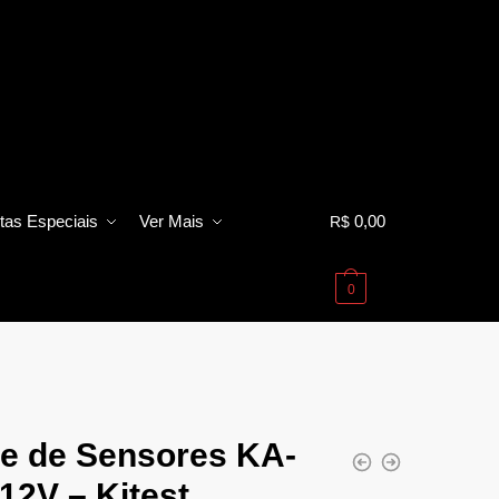
tas Especiais
Ver Mais
0,00
R$
0
te de Sensores KA-
12V – Kitest