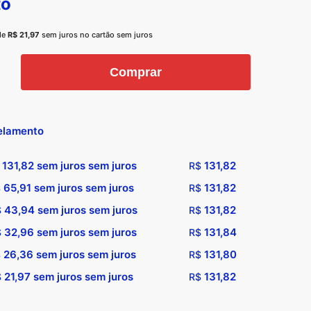
to
de
R$
21,97
sem juros no cartão sem juros
e
Comprar
ores
elamento
131,82
sem juros sem juros
131,82
R$
65,91
sem juros sem juros
131,82
$
R$
t
tidade
43,94
sem juros sem juros
131,82
$
R$
32,96
sem juros sem juros
131,84
$
R$
26,36
sem juros sem juros
131,80
$
R$
21,97
sem juros sem juros
131,82
$
R$