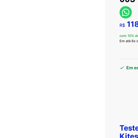
118
R$
com 10% d
Em até 6x 
Em e
Test
Kites