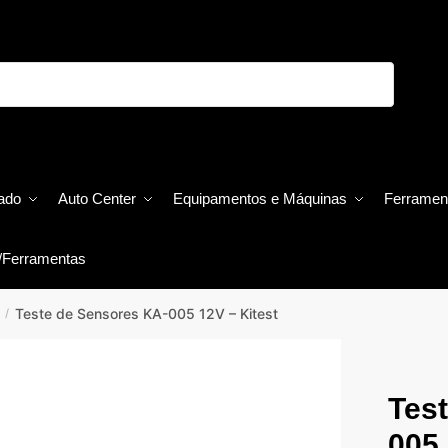
ado
Auto Center
Equipamentos e Máquinas
Ferramen
/Ferramentas
Teste de Sensores KA-005 12V – Kitest
/
Tes
005 