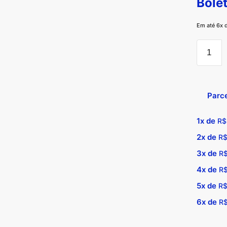
Bole
Em até 6x 
Test
de
Sens
KA-
Parc
005
12V
1x de
R$
-
2x de
R
Kites
quan
3x de
R
4x de
R
5x de
R
6x de
R