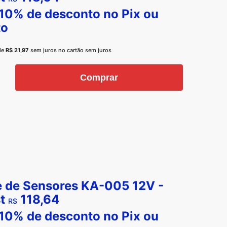
10% de desconto no
Pix
ou
to
de
R$
21,97
sem juros no cartão sem juros
e
Comprar
ores
t
tidade
e de Sensores KA-005 12V -
t
118,64
R$
10% de desconto no
Pix
ou