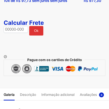
10x de
97,73
sem juros sem juros
977,30
R$
R$
Calcular Frete
Ok
Pague com os cartões de Crédito
Galeria
Descrição
Informação adicional
Avaliações
0