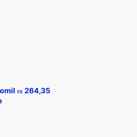
tomil
264,35
R$
o