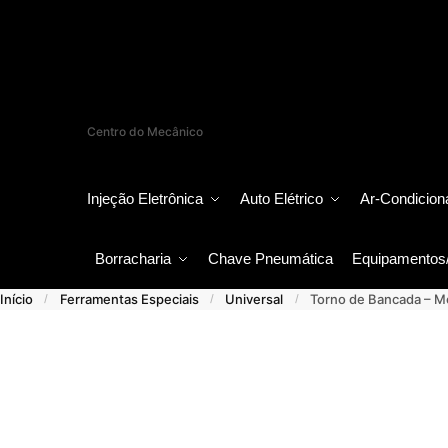
Centro do Mecânico
Injeção Eletrônica
Auto Elétrico
Ar-Condicion
Borracharia
Chave Pneumática
Equipamentos
Início
Ferramentas Especiais
Universal
Torno de Bancada – M
/
/
/