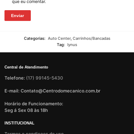
que eu comentar.
Categorias:
Auto Center
,
Carrinhos/Bancadas
Tag:
lynus
Central de Atendimento
Telefone:
(17) 99145-5430
E-mail: Contato@Centrodomecanico.com.br
Horário de Funcionamento:
Seg á Sex 08 às 18h
INSTITUCIONAL
Termos e condiçoes de uso