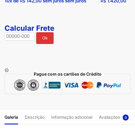
10x de
142,00
sem juros sem juros
1.420,00
R$
R$
Calcular Frete
Ok
Pague com os cartões de Crédito
Galeria
Descrição
Informação adicional
Avaliações
0