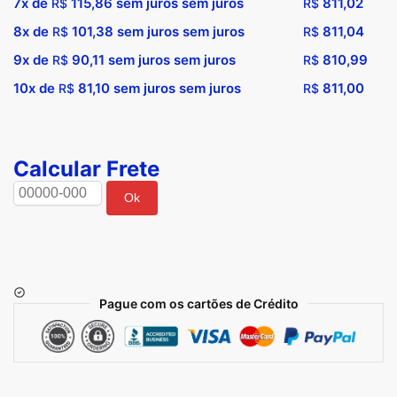
7x de
115,86
sem juros sem juros
811,02
R$
R$
8x de
101,38
sem juros sem juros
811,04
R$
R$
9x de
90,11
sem juros sem juros
810,99
R$
R$
10x de
81,10
sem juros sem juros
811,00
R$
R$
Calcular Frete
Ok
Pague com os cartões de Crédito