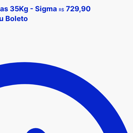
ias 35Kg - Sigma
729,90
R$
u
Boleto