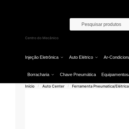
Skip
Skip
to
to
navigation
content
Products
search
Centro do Mecânico
Injeção Eletrônica
Auto Elétrico
Ar-Condicion
Borracharia
Chave Pneumática
Equipamentos
Início
Auto Center
Ferramenta Pneumatica/Elétrica
/
/