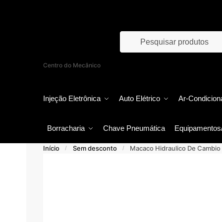
Skip
Skip
to
to
navigation
content
Products
search
Centro do Mecânico
Injeção Eletrônica
Auto Elétrico
Ar-Condicion
Borracharia
Chave Pneumática
Equipamentos
Início
Sem desconto
Macaco Hidraulico De Cambio 1
/
/