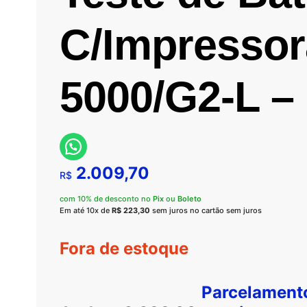
C/Impressor
5000/G2-L –
2.009,70
R$
com 10% de desconto no
Pix
ou
Boleto
Em até 10x de
R$
223,30
sem juros no cartão sem juros
Fora de estoque
Parcelament