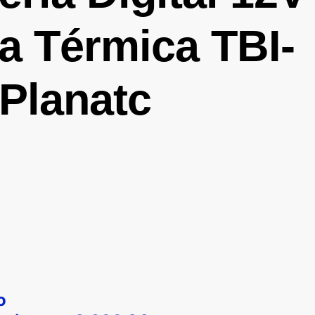
a Térmica TBI-
 Planatc
o