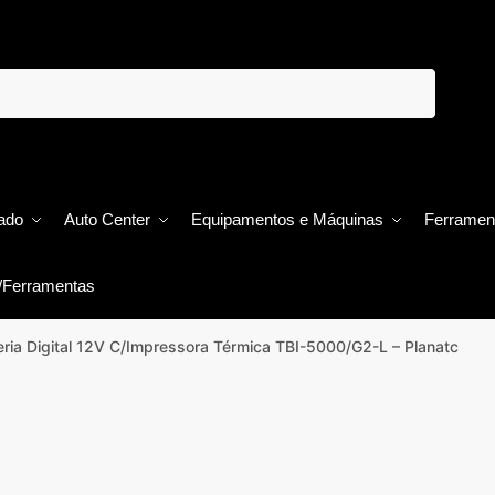
ado
Auto Center
Equipamentos e Máquinas
Ferramen
/Ferramentas
eria Digital 12V C/Impressora Térmica TBI-5000/G2-L – Planatc