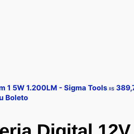
em 1 5W 1.200LM - Sigma Tools
389,
R$
u
Boleto
eria Digital 12V