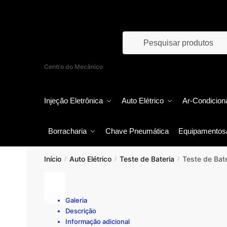
Skip
Skip
to
to
navigation
content
Products
search
Centro do Mecânico
Injeção Eletrônica
Auto Elétrico
Ar-Condicion
Borracharia
Chave Pneumática
Equipamentos
Início
Auto Elétrico
Teste de Bateria
Teste de Bat
/
/
/
Galeria
Descrição
Informação adicional